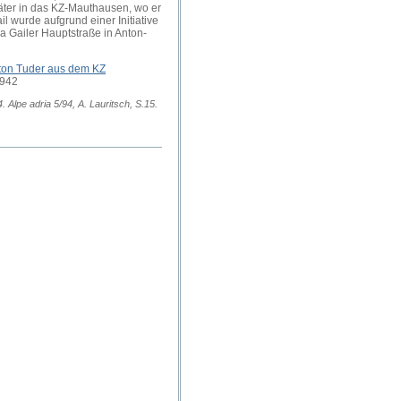
päter in das KZ-Mauthausen, wo er
 wurde aufgrund einer Initiative
 Gailer Hauptstraße in Anton-
nton Tuder aus dem KZ
1942
 Alpe adria 5/94, A. Lauritsch, S.15.