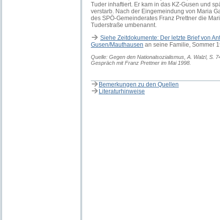
Tuder inhaftiert. Er kam in das KZ-Gusen und s
verstarb. Nach der Eingemeindung von Maria Gail
des SPÖ-Gemeinderates Franz Prettner die Maria
Tuderstraße umbenannt.
Siehe Zeitdokumente: Der letzte Brief von A
Gusen/Mauthausen
an seine Familie, Sommer 
Quelle: Gegen den Nationalsozialismus, A. Walzl, S. 74.
Gespräch mit Franz Prettner im Mai 1998.
Bemerkungen zu den Quellen
Literaturhinweise