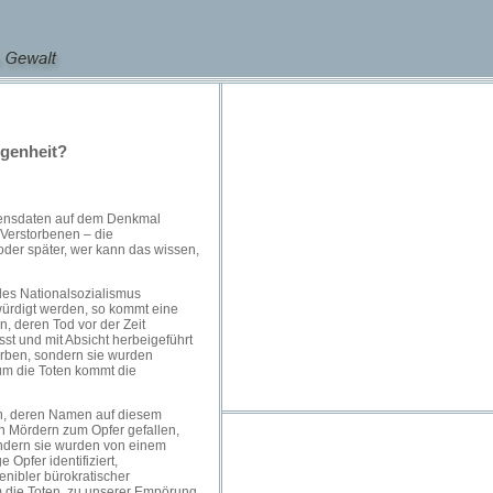
ngenheit?
bensdaten auf dem Denkmal
 Verstorbenen – die
oder später, wer kann das wissen,
des Nationalsozialismus
ürdigt werden, so kommt eine
, deren Tod vor der Zeit
t und mit Absicht herbeigeführt
orben, sondern sie wurden
 um die Toten kommt die
en, deren Namen auf diesem
en Mördern zum Opfer gefallen,
sondern sie wurden von einem
Opfer identifiziert,
enibler bürokratischer
m die Toten, zu unserer Empörung