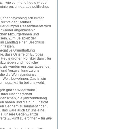
ach wie vor – und heute wieder
minieren, um daraus politisches
, aber psychologisch immer
Rechte der Kärntner
uer dumpfer Ressentiments wird
er wieder angeblasen?
schen Mitbürgerinnen und
sein. Zum Beispiel: der
, im Landtag einen Beschluss
n fassen.
negative Grundhaltung
he, dass Österreich Europas
t. Heute drohen Politiker damit, für
aufzuheben und mögliche
 so, als würden ein paar tausende
g und Verzweiflung zu uns
 die die Wohlstandsinsel
er Welt, bewohnen. Das ist ein
r heute kräftig bei uns weht.
n gibt es Widerstand.
n ihrer Nachbarschaft
 Menschen, die jahrzehntelang
en haben und die nun Einsicht
ligen Gegnern zusammenfinden,
n
, das wäre auch für uns eine
lle, unsere Gegenwart zu
rte Zukunft zu eröffnen – für
alle