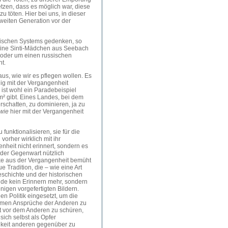
tzen, dass es möglich war, diese
u töten. Hier bei uns, in dieser
weiten Generation vor der
rischen Systems gedenken, so
eine Sinti-Mädchen aus Seebach
 oder um einen russischen
ht.
us, wie wir es pflegen wollen. Es
nig mit der Vergangenheit
ist wohl ein Paradebeispiel
m² gibt. Eines Landes, bei dem
schatten, zu dominieren, ja zu
wie
hier mit der Vergangenheit
funktionalisieren, sie für die
orher wirklich mit ihr
nheit nicht erinnert, sondern es
 der Gegenwart nützlich
ke aus der Vergangenheit bemüht
 Tradition, die – wie eine Art
Geschichte und der historischen
nde kein Erinnern mehr, sondern
igen vorgefertigten Bildern.
en Politik eingesetzt, um die
timen Ansprüche der Anderen zu
t vor dem Anderen zu schüren,
sich selbst als Opfer
igkeit anderen gegenüber zu