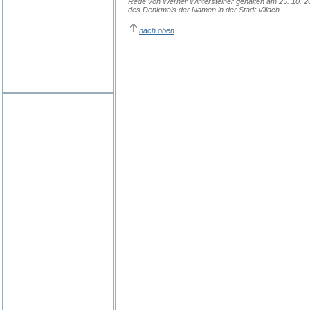
Rede von Werner Wintersteiner gehalten am 25. 10. 2
des Denkmals der Namen in der Stadt Villach
nach oben