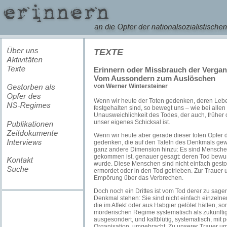
TEXTE
Erinnern oder Missbrauch der Verga
Vom Aussondern zum Auslöschen
von Werner Wintersteiner
Wenn wir
heute der Toten gedenken, deren Le
festgehalten sind, so bewegt uns – wie bei allen
Unausweichlichkeit des Todes, der auch, früher 
unser eigenes Schicksal ist.
Wenn wir heute aber gerade dieser toten Opfer 
gedenken, die auf den Tafeln des Denkmals gew
ganz andere Dimension hinzu: Es sind Menschen
gekommen ist, genauer gesagt: deren Tod bewuss
wurde. Diese Menschen sind nicht einfach gest
ermordet oder in den Tod getrieben. Zur Trauer
Empörung über das Verbrechen.
Doch noch ein Drittes ist vom Tod derer zu sag
Denkmal stehen: Sie sind nicht einfach einzeln
die im Affekt oder aus Habgier getötet hätten, 
mörderischen Regime systematisch als zukünftige 
ausgesondert, und kaltblütig, systematisch, mit p
Organisation, umgebracht. Zu unserer Trauer u