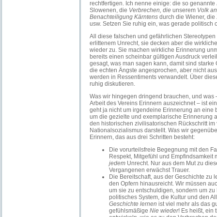
rechtfertigen. Ich nenne einige: die so genannte
Slowenen, die
Verbrechen, die
unserem
Volk an
Benachteiligung Kärntens
durch die Wiener, die
usw. Setzen Sie ruhig ein, was gerade politisch o
All diese falschen und gefährlichen Stereotypen
erlittenem Unrecht, sie decken aber die wirklic
wieder zu. Sie machen wirkliche Erinnerung unmö
bereits einen scheinbar gültigen Ausdruck verle
gesagt, was man sagen kann, damit sind starke
die echten Ängste angesprochen, aber nicht a
werden in Ressentiments verwandelt. Über diese
ruhig diskutieren.
Was wir hingegen dringend brauchen, und was – 
Arbeit des Vereins Erinnern auszeichnet – ist ei
geht ja nicht um irgendeine Erinnerung an eine
um die gezielte und exemplarische Erinnerung a
den historischen zivilisatorischen Rückschritt i
Nationalsozialismus darstellt. Was wir gegenüber
Erinnern, das aus drei Schritten besteht:
Die vorurteilsfreie Begegnung mit den Fa
Respekt, Mitgefühl und Empfindsamkeit 
jedem
Unrecht. Nur aus dem Mut zu die
Vergangenen erwächst Trauer.
Die Bereitschaft, aus der Geschichte zu l
den Opfern hinausreicht. Wir müssen auch
um sie zu entschuldigen, sondern um zu 
politisches System, die Kultur und den Al
Geschichte lernen
ist viel mehr als das g
gefühlsmäßige
Nie wieder
! Es heißt, ein