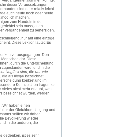
er Vergangenheit kommen konnte.
lche dieser Voraussetzungen,
rhanden sind oder relativ leicht
nde auch heute noch oder heute
tt möglich machen.
fähigen zum Handeln in der
 gerichtet sein muss, allen
er Vergangenheit zu beherzigen.
bschließend, nur auf eine einzige
heint. Diese Lektion lautet:
Es
sdenken vorausgegangen. Den
n Menschen dar. Diese
ichnen, durch die Unterscheidung
n zugestanden wird, und in die
ser Unglück sind
, die
uns wie
, die als
illegal
bezeichnet
nterscheidung konkret und im
besondere Kennzeichen tragen, es
n vieles nicht mehr erlaubt, was
ers bezeichnet wurden, werden
. Wir haben einen
Kultur der Gleichberechtigung und
samer sollten wir daher
die Bevölkerung wieder
und in die anderen, die
te gedenken, ist es sehr