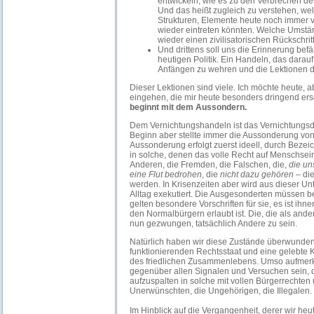
entwickeln, wie es zu den Verbrechen d
Und das heißt zugleich zu verstehen, we
Strukturen, Elemente heute noch immer vo
wieder eintreten könnten. Welche Umstä
wieder einen zivilisatorischen Rückschri
Und drittens soll uns die Erinnerung be
heutigen Politik. Ein Handeln, das darauf
Anfängen zu wehren und die Lektionen d
Dieser Lektionen sind viele. Ich möchte heute, a
eingehen, die mir heute besonders dringend ersc
beginnt mit dem Aussondern.
Dem Vernichtungshandeln ist das Vernichtung
Beginn aber stellte immer die Aussonderung vo
Aussonderung erfolgt zuerst ideell, durch Beze
in solche, denen das volle Recht auf Menschsei
Anderen, die Fremden, die Falschen, die,
die un
eine Flut bedrohen
, die
nicht dazu gehören
– die
werden. In Krisenzeiten aber wird aus dieser U
Alltag exekutiert. Die Ausgesonderten müssen 
gelten besondere Vorschriften für sie, es ist ihne
den Normalbürgern erlaubt ist. Die, die als and
nun gezwungen, tatsächlich Andere zu sein.
Natürlich haben wir diese Zustände überwunden
funktionierenden Rechtsstaat und eine gelebte 
des friedlichen Zusammenlebens. Umso aufmerk
gegenüber allen Signalen und Versuchen sein, 
aufzuspalten in solche mit vollen Bürgerrechten 
Unerwünschten, die Ungehörigen, die Illegalen.
Im Hinblick auf die Vergangenheit, derer wir heu