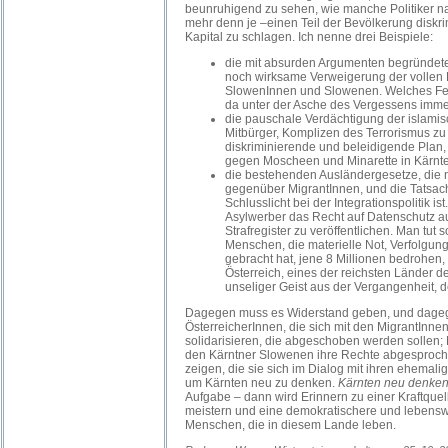
beunruhigend zu sehen, wie manche Politiker n
mehr denn je –einen Teil der Bevölkerung diskri
Kapital zu schlagen. Ich nenne drei Beispiele:
die mit absurden Argumenten begründete
noch wirksame Verweigerung der vollen 
SlowenInnen und Slowenen. Welches Fe
da unter der Asche des Vergessens imm
die pauschale Verdächtigung der islami
Mitbürger, Komplizen des Terrorismus zu 
diskriminierende und beleidigende Plan
gegen Moscheen und Minarette in Kärnte
die bestehenden Ausländergesetze, die 
gegenüber MigrantInnen, und die Tatsac
Schlusslicht bei der Integrationspolitik is
Asylwerber das Recht auf Datenschutz 
Strafregister zu veröffentlichen. Man tut
Menschen, die materielle Not, Verfolgun
gebracht hat, jene 8 Millionen bedrohen,
Österreich, eines der reichsten Länder d
unseliger Geist aus der Vergangenheit, de
Dagegen muss es Widerstand geben, und dagege
ÖsterreicherInnen, die sich mit den MigrantInne
solidarisieren, die abgeschoben werden sollen;
den Kärntner Slowenen ihre Rechte abgesproch
zeigen, die sie sich im Dialog mit ihren ehema
um Kärnten neu zu denken.
Kärnten neu denke
Aufgabe – dann wird Erinnern zu einer Kraftque
meistern und eine demokratischere und lebenswe
Menschen, die in diesem Lande leben.