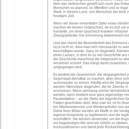
über das Verbrechen gesellt sich noch das Entse
Menschen so planvoll, so öffentlich und so legal z
Stadt, in diesem Land, von Menschen der bloß z
heutigen Zeit.
Wenn wir dieser ermordeten Opfer eines mörde
machen wir keinen Unterschied, ob es sich um 
handelte, um einen psychisch kranken Villacher
Zwangsarbeiter. Die Erinnerung diskriminiert nic
Und das macht die Besonderheit des Erinnerns a
ist ja nicht so, dass man sich hierzulande zu we
beschäftigen würde. Ganz im Gegenteil. Kärnten 
eines Landes, in dem es zu viel Geschichte pro 
die Geschichte manchmal die Gegenwart zu über
verzehren scheint. Das hängt damit zusammen,
umgegangen wird.
Es besteht die Gewohnheit, die Vergangenheit zu 
Gegenwart dienstbar zu machen, aber ohne sich v
auseinander zu setzen. Häufig wird die Vergange
werden Stereotype abgerufen, die für Zwecke in
erscheinen. Wenn jahrelang solche Versatzstüc
werden, dann entsteht eine ganz eigenartige neue
Parallelaktion – an die Stelle der eigentlichen 
Fakten geschoben wird. Was man tut, ist im Gru
ein Wiedererkennen und Wiederaufrufen von wen
Diese fixen Bilder werden als Waffe in der heutig
eigenen Ansprüche zu legitimieren und die legi
erschüttern. Sie werden verwendet, um die Angs
ein fragwürdiges Wir-sind-wir-Gefühl zu stärken, 
hochzustilisieren und damit jede Rücksichtslos