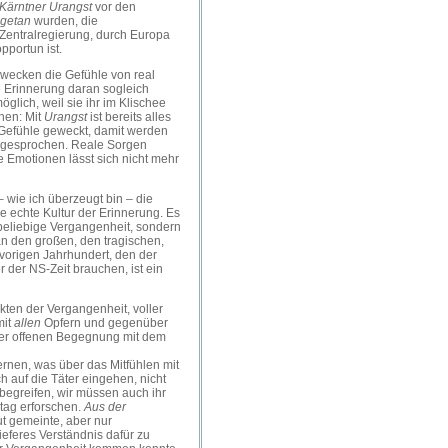
Kärntner Urangst
vor den
getan
wurden, die
 Zentralregierung, durch Europa
pportun ist.
 wecken die Gefühle von real
he Erinnerung daran sogleich
glich, weil sie ihr im Klischee
ihen: Mit
Urangst
ist bereits alles
 Gefühle geweckt, damit werden
usgesprochen. Reale Sorgen
 Emotionen lässt sich nicht mehr
wie ich überzeugt bin – die
ne echte Kultur der Erinnerung. Es
 beliebige Vergangenheit, sondern
n den großen, den tragischen,
m vorigen Jahrhundert, den der
 der NS-Zeit brauchen, ist ein
kten der Vergangenheit, voller
mit
allen
Opfern und gegenüber
ser offenen Begegnung mit dem
ernen, was über das Mitfühlen mit
 auf die Täter eingehen, nicht
begreifen, wir müssen auch ihr
ltag erforschen.
Aus der
ut gemeinte, aber nur
 tieferes Verständnis dafür zu