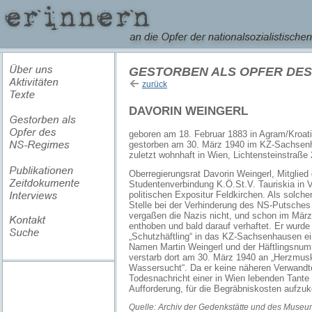
GESTORBEN ALS OPFER DES
zurück
DAVORIN WEINGERL
geboren am 18. Februar 1883 in Agram/Kroat
gestorben am 30. März 1940 im KZ-Sachsen
zuletzt wohnhaft in Wien, Lichtensteinstraße
Oberregierungsrat Davorin Weingerl, Mitglied 
Studentenverbindung K.Ö.St.V. Tauriskia in Vi
politischen Expositur Feldkirchen. Als solche
Stelle bei der Verhinderung des NS-Putsches 
vergaßen die Nazis nicht, und schon im Mär
enthoben und bald darauf verhaftet. Er wurd
„Schutzhäftling“ in das KZ-Sachsenhausen ein
Namen Martin Weingerl und der Häftlingsnumm
verstarb dort am 30. März 1940 an „Herzmu
Wassersucht“. Da er keine näheren Verwandte
Todesnachricht einer in Wien lebenden Tante z
Aufforderung, für die Begräbniskosten aufz
Quelle: Archiv der Gedenkstätte und des Museum