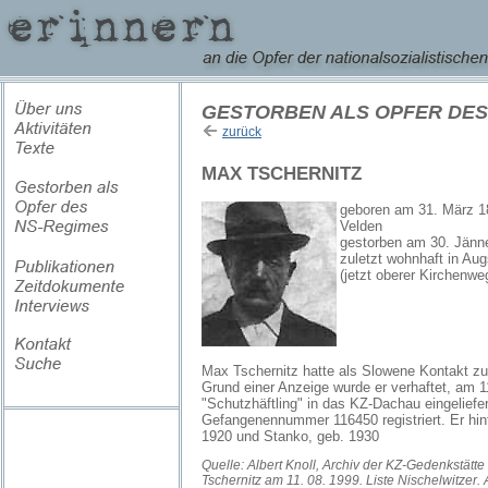
GESTORBEN ALS OPFER DES
zurück
MAX TSCHERNITZ
geboren am 31. März 18
Velden
gestorben am 30. Jänn
zuletzt wohnhaft in Aug
(jetzt oberer Kirchenwe
Max Tschernitz hatte als Slowene Kontakt z
Grund einer Anzeige wurde er verhaftet, am 1
"Schutzhäftling" in das KZ-Dachau eingeliefer
Gefangenennummer 116450 registriert. Er hint
1920 und Stanko, geb. 1930
Quelle: Albert Knoll, Archiv der KZ-Gedenkstätt
Tschernitz am 11. 08. 1999. Liste Nischelwitzer. A