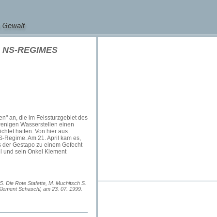
 NS-REGIMES
en" an, die im Felssturzgebiet des
 wenigen Wasserstellen einen
chtet hatten. Von hier aus
S-Regime. Am 21. April kam es,
s der Gestapo zu einem Gefecht
l und sein Onkel Klement
5. Die Rote Stafette, M. Muchitsch S.
 Klement Schaschl, am 23. 07. 1999.