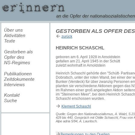
GESTORBEN ALS OPFER DES
zurück
HEINRICH SCHASCHL
geboren am 6. April 1928 in Arnoldstein
gefallen am 21. April 1945 in der Schütt
zuletzt wohnhaft in Arnoldstein
Heinrich Schaschl gehörte den "Schütt- Partisan
Dobratsch, unter der roten Wand, bei einer der
Bunker (Versteck) für über zwanzig Personen erri
planten sie verschiedene Aktionen gegen das N
im Rahmen einer groß angelegten Aktion seiten
im "Steinernen Meer", bei dem Heinrich Schasch
Schaschl erschossen wurden.
Klement Schaschl
Quelle: Gegen den Nationalsozialismus, A. Walzl, S.21
429 bis 440. Gespräch mit Ottilie Schaschl, Frau von
Alpe adria 5/94, A. Lauritsch.
Bemerkungen zu den Quellen