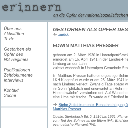
GESTORBEN ALS OPFER DES
zurück
EDWIN MATTHIAS PRESSER
geboren am 2. März 1930 in Unteralpen/Stoc
ermordet am 16. April 1941 in der Landes-Pf
Limburg an der Lahn
zuletzt wohnhaft in Unteralpen Gemeinde St
E. Matthias Presser hatte eine geistige Behin
LKH-Klagenfurt wurde er am 25. März 1941 in
nach Limburg verlegt. Zwanzig Tage später wu
ihr Sohn "plötzlich und unerwartet an Ruhr m
Herzschwäche" verstorben sei. Auf Wunsch de
eine Urne mit Asche. Er wurde auf Friedhof in
Siehe Zeitdokumente: Benachrichtigung 
Matthias Presser
Quelle: Sterbebuch Bd. 5, 1916 bis 1961, Pfarram
vom Tod des Sohnes an die Eltern (PA). Brief der
evangelische Pfarramt (PA).