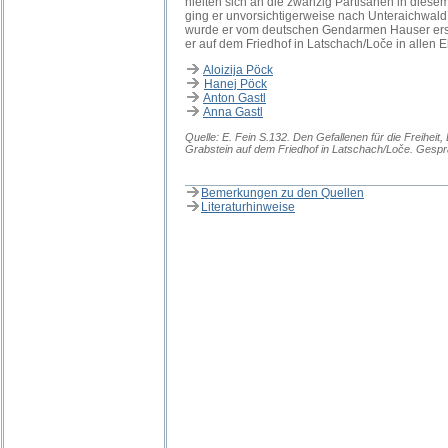
hielten sich an die zwanzig Partisanen in diesem
ging er unvorsichtigerweise nach Unteraichwal
wurde er vom deutschen Gendarmen Hauser er
er auf dem Friedhof in Latschach/Loče in allen 
Aloizija Pöck
Hanej Pöck
Anton Gastl
Anna Gastl
Quelle: E. Fein S.132. Den Gefallenen für die Freiheit,
Grabstein auf dem Friedhof in Latschach/Loče. Gespr
Bemerkungen zu den Quellen
Literaturhinweise