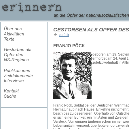
GESTORBEN ALS OPFER DES
zurück
FRANJO PÖCK
geboren am 19. Septemb
ermordet am 24. April 
zuletzt wohnhaft in Altf
Franjo Pöck, Soldat bei der Deutschen Wehrma
Heimaturlaub nach Hause. Er kehrte nicht mehr z
beschloss zu desertieren. Oberhalb von Outsch
er sich einen Bunker, ein mit Ästen und Zweigen
Versteck. Von einigen Einheimischen immer wie
Lebensmitteln versorgt, überlebte er dort zwei 