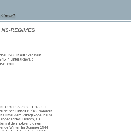
 NS-REGIMES
er 1906 in Altfinkenstein
1945 in Unteraichwald
inkenstein
cht, kam im Sommer 1943 auf
u seiner Einheit zurück, sondern
ena unter dem Mittagskogel baute
 abgedecktes Erdloch, als
der mit den notwendigsten
strenge Winter. Im Sommer 1944