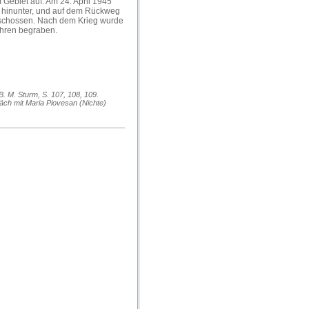
 Gebiet auf. Am 24. April 1945
d hinunter, und auf dem Rückweg
schossen. Nach dem Krieg wurde
Ehren begraben.
 B. M. Sturm, S. 107, 108, 109.
äch mit Maria Piovesan (Nichte)