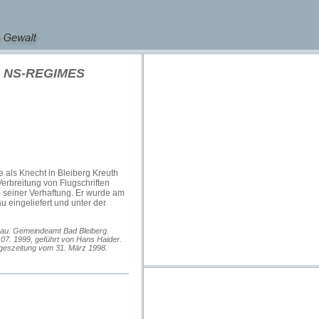
 NS-REGIMES
e als Knecht in Bleiberg Kreuth
Verbreitung von Flugschriften
seiner Verhaftung. Er wurde am
u eingeliefert und unter der
chau. Gemeindeamt Bad Bleiberg.
07. 1999, geführt von Hans Haider.
ageszeitung vom 31. März 1998.