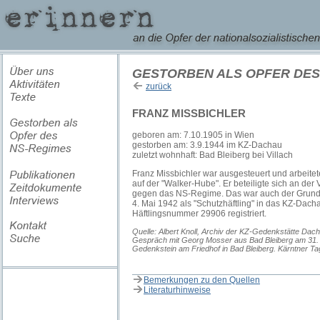
GESTORBEN ALS OPFER DES
zurück
FRANZ MISSBICHLER
geboren am: 7.10.1905 in Wien
gestorben am: 3.9.1944 im KZ-Dachau
zuletzt wohnhaft: Bad Bleiberg bei Villach
Franz Missbichler war ausgesteuert und arbeitet
auf der "Walker-Hube". Er beteiligte sich an der 
gegen das NS-Regime. Das war auch der Grund 
4. Mai 1942 als "Schutzhäftling" in das KZ-Dacha
Häftlingsnummer 29906 registriert.
Quelle: Albert Knoll, Archiv der KZ-Gedenkstätte Da
Gespräch mit Georg Mosser aus Bad Bleiberg am 31. 
Gedenkstein am Friedhof in Bad Bleiberg. Kärntner T
Bemerkungen zu den Quellen
Literaturhinweise