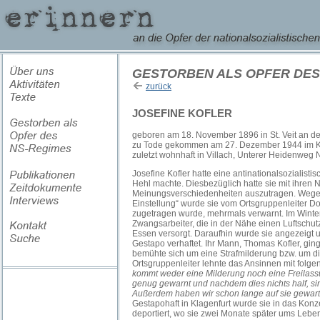
GESTORBEN ALS OPFER DES
zurück
JOSEFINE KOFLER
geboren am 18. November 1896 in St. Veit an de
zu Tode gekommen am 27. Dezember 1944 im 
zuletzt wohnhaft in Villach, Unterer Heidenweg N
Josefine Kofler hatte eine antinationalsozialisti
Hehl machte. Diesbezüglich hatte sie mit ihren 
Meinungsverschiedenheiten auszutragen. Wegen 
Einstellung“ wurde sie vom Ortsgruppenleiter D
zugetragen wurde, mehrmals verwarnt. Im Winter
Zwangsarbeiter, die in der Nähe einen Luftschu
Essen versorgt. Daraufhin wurde sie angezeigt 
Gestapo verhaftet. Ihr Mann, Thomas Kofler, gin
bemühte sich um eine Strafmilderung bzw. um di
Ortsgruppenleiter lehnte das Ansinnen mit folg
kommt weder eine Milderung noch eine Freilassu
genug gewarnt und nachdem dies nichts half, sind
Außerdem haben wir schon lange auf sie gewart
Gestapohaft in Klagenfurt wurde sie in das Kon
deportiert, wo sie zwei Monate später ums Lebe