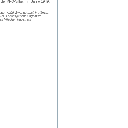
n der KPÖ-Villach im Jahre 1949,
gust Walzl, Zwangsarbeit in Kärnten
ivs. Landesgericht Klagenfurt,
s Villacher Magistrats