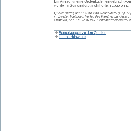
Ein Antrag für eine Gedenktafel, eingebracht vo
wurde im Gemeinderat mehrheitlich abgelehnt.
Quelle: Antrag der KPÖ für eine Gedenktafel (P.A). Au
im Zweiten Weltkrieg, Verlag des Kärntner Landesarch
Strafakte, Sch 196 Vr 463/46. Einwohnermeldekartei de
Bemerkungen zu den Quellen
Literaturhinweise