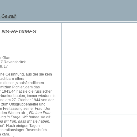
 NS-REGIMES
r Glan
KZ Ravensbrück
r. 17
sche Gesinnung, aus der sie kein
Nachbarn öfters
dieser „staatsfeindlichen
omizian Pichler, dem das
 1943/44 hat sie die russischen
tzbunker bauten, immer wieder mit
und am 27. Oktober 1944 von der
g zum Ortsgruppenleiter und
e Freilassung seiner Frau. Der
enden Worten ab:
„ Für ihre Frau
ng in Frage. Wir haben sie oft
 wir froh, dass wir sie haben.
et“.
Nach einigen Tagen
zentrationslager Ravensbrück
n kam.