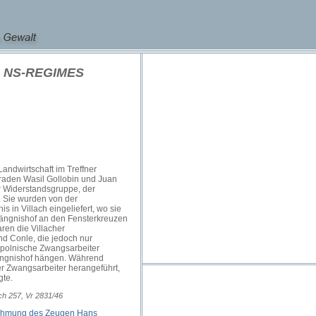
 NS-REGIMES
Landwirtschaft im Treffner
raden Wasil Gollobin und Juan
ner Widerstandsgruppe, der
. Sie wurden von der
 in Villach eingeliefert, wo sie
ängnishof an den Fensterkreuzen
ren die Villacher
 Conle, die jedoch nur
 polnische Zwangsarbeiter
fängnishof hängen. Während
 Zwangsarbeiter herangeführt,
gte.
ch 257, Vr 2831/46
rnehmung des Zeugen Hans