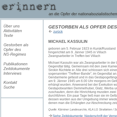
GESTORBEN ALS OPFER DES
zurück
MICHAEL KASSULIN
geboren am 5. Februar 1923 in Kursk/Russland
hingerichtet am 9. Jänner 1945 in Villach
Zwangsarbeiter in Treffen bei Villach
Michael Kassulin war als Zwangsarbeiter in der 
Gegendtal tätig. Gemeinsam mit den zwei Kame
Sirokin flüchtete er. Alle drei schlossen sich ei
sogenannten "Treffner-Bande", im Gegendtal an
Gendarmerie gefasst und in das Gestapogefängnis
am 9. Jänner 1945 um 6.00 Uhr morgens im Gef
erhängt wurden. Anwesend bei der Exekution wa
Gestapobeamten Demmelhuber, Glatz, Werba und
zuschauten, denn die Hinrichtung mussten zwei
durchführen. Ein paar Tage ließ man sie im Ge
dessen wurden aus der Umgebung immer wieder
denen man die Erhängten zur Abschreckung zei
Quelle: Kärntner Landesarchiv, KLA LG Strafakten / S
Siehe Zeitdokumente: Niederschrift der Ve