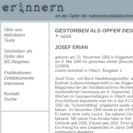
GESTORBEN ALS OPFER DES
zurück
JOSEF ERIAN
geboren am 23. November 1900 in Klagenfurt
am 8. Mai 1945 für gestorben erklärt (Beschl
12/49/9)
zuletzt wohnhaft in Villach, Burgplatz 1
Josef Erian, von Beruf Handelsangestellter, a
Budinek (Lebensmittelgeschäft) in der Klagen
Magazineur bei der Installationsfirma Hechen
nazifeindlicher Gesinnung am 4. September 1
Wochen im Gestapo-Gefängnis in Villach und sp
Anschließend deportierte man ihn in das KZ-
1942 als "Schutzhäftling" eingeliefert wurde
bekam. Im November 1944 wurde er der SS-Ein
Er kehrte nicht mehr zurück. Die näheren Um
bekannt. Mit seiner Frau Amalia hatte er fünf
Gertrude geb.1930, Eduard geb.1932, Ernst 
Ein Antrag für eine Gedenktafel im Jahre 19
mehrheitlich abgelehnt.