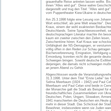
grauenhafte Reise antreten lassen wollte. Bi
ihnen "Alles wird gut". Diese wahre Geschic
dargestellt und trug den Titel: "Alles wird gu
vom Puppentheater Kiew-Ukaine in deutsche
Am 25.3.1998 folgte eine Lesung von Johanne
Wort entschlief, als jene Welt erwachte". Di
Kraus, einem der wohl exaktesten Beobachte
Deutschlands. Seine Sprachbesessenheit, se
deutschsprachigen Literatur machte ihn beson
kaum ein zweiter zwischen den Zeilen lesen,
Zwischentöne hören. Karl Kraus war schockie
Unfähigkeit der NS-Demagogen, er verstummte
völlig offen in den Reden zur Schau getragen
Bücherverbrennung, Emigration, Verfolgung u
Ermordung, konnten nicht die gesamte deuts
Schweigen bringen. Sowohl deutsche Exilliter
derjenigen, die damals nicht schweigen mußt
an jenem Abend zu Gehör.
Abgeschlossen wurde die Veranstaltungsreih
31.3.1998. Unter dem Titel "Erste Liebe" la
Selma Meerbaum (1924 – 1942) und Paul Cel
Meerbaum und Paul Celan sind beide in Cer
der Monarchie galt die Stadt als Beispiel für e
freundschaftliches Zusammenleben von Ukra
Deutschen, Polen, Ungarn, Slowaken, Armenie
1941 marschierten die Deutschen ein.Heute gib
mehr in dieser Stadt. Das Schicksal der Stad
Bewohner, insbesondere wenn sie Juden war