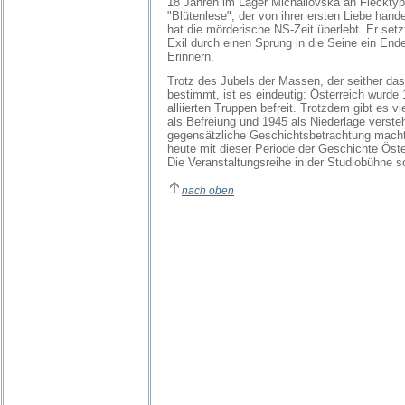
18 Jahren im Lager Michailovska an Fleckty
"Blütenlese", der von ihrer ersten Liebe hand
hat die mörderische NS-Zeit überlebt. Er set
Exil durch einen Sprung in die Seine ein End
Erinnern.
Trotz des Jubels der Massen, der seither da
bestimmt, ist es eindeutig: Österreich wurde
alliierten Truppen befreit. Trotzdem gibt es v
als Befreiung und 1945 als Niederlage verste
gegensätzliche Geschichtsbetrachtung macht
heute mit dieser Periode der Geschichte Öst
Die Veranstaltungsreihe in der Studiobühne so
nach oben