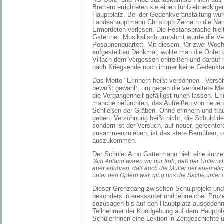
Brettern errichteten sie einen fünfzehneckig
Hauptplatz. Bei der Gedenkveranstaltung wu
Landeshauptmann Christoph Zernatto die Na
Ermordeten verlesen. Die Festansprache hielt 
Gstettner. Musikalisch umrahmt wurde die Ve
Posaunenquartett. Mit diesem, für zwei Woc
aufgestellten Denkmal, wollte man die Opfer 
Villach dem Vergessen entreißen und darauf 
nach Kriegsende noch immer keine Gedenktafe
Das Motto "Erinnern heißt versöhnen - Versö
bewußt gewählt, um gegen die verbreitete M
die Vergangenheit gefälligst ruhen lassen. Er
manche befürchten, das Aufreißen von neuen
Schließen der Gräben. Ohne erinnern und tr
geben. Versöhnung heißt nicht, die Schuld de
sondern ist der Versuch, auf neuer, gerechte
zusammenzuleben, ist das stete Bemühen, o
auszukommen.
Der Schüler Arno Gattermann hielt eine kurz
"Am Anfang waren wir nur froh, daß der Unterrich
aber erfuhren, daß auch die Mutter der ehemali
unter den Opfern war, ging uns die Sache unter d
Dieser Grenzgang zwischen Schulprojekt und p
besonders interessanter und lehrreicher Pro
sozusagen bis auf den Hauptplatz ausgedehn
Teilnehmer der Kundgebung auf dem Hauptpla
SchülerInnen eine Lektion in Zeitgeschichte u